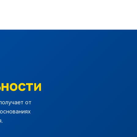
ности
получает от
 основаниях
.