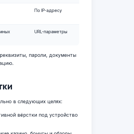
По IP-адресу
амных
URL-параметры
реквизиты, пароли, документы
ацию.
тки
льно в следующих целях:
тивной вёрстки под устройство
кие казино, бонусы и обзоры