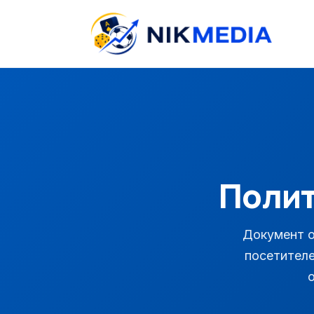
Поли
Документ о
посетителе