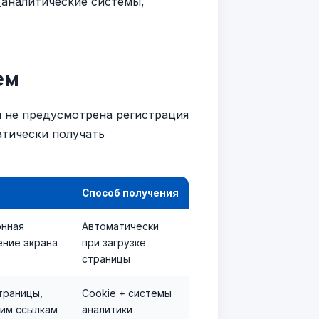
аналитические системы,
ем
 не предусмотрена регистрация
атически получать
Способ получения
онная
Автоматически
ение экрана
при загрузке
страницы
траницы,
Cookie + системы
ким ссылкам
аналитики