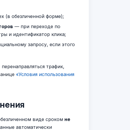
ex (в обезличенной форме);
торов
— при переходе по
ры и идентификатор клика;
циальному запросу, если этого
 перенаправляться трафик,
ранице
«Условия использования
анения
 обезличенном виде сроком
не
 данные автоматически